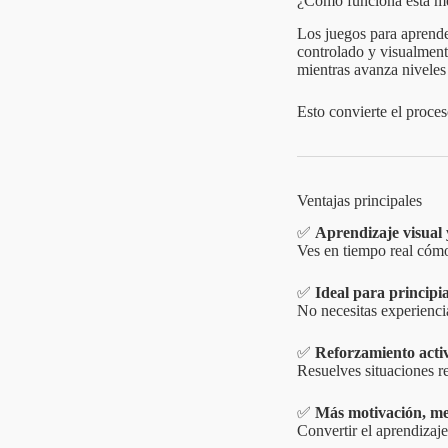
¿Cómo funciona esta m
Los juegos para aprende
controlado y visualment
mientras avanza niveles
Esto convierte el proce
Ventajas principales
✅
Aprendizaje visual 
Ves en tiempo real cómo
✅
Ideal para principi
No necesitas experienci
✅
Reforzamiento acti
Resuelves situaciones r
✅
Más motivación, me
Convertir el aprendizaj