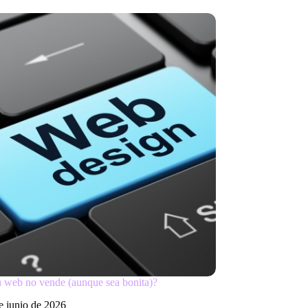
u web no vende (aunque sea bonita)?
e junio de 2026