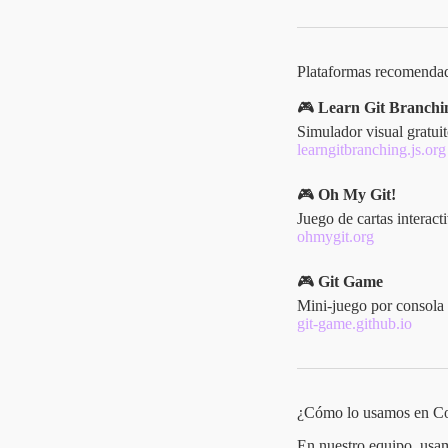
Plataformas recomenda
🎮
Learn Git Branchi
Simulador visual gratui
learngitbranching.js.org
🎮
Oh My Git!
Juego de cartas interac
ohmygit.org
🎮
Git Game
Mini-juego por consola
git-game.github.io
¿Cómo lo usamos en C
En nuestro equipo, usamo