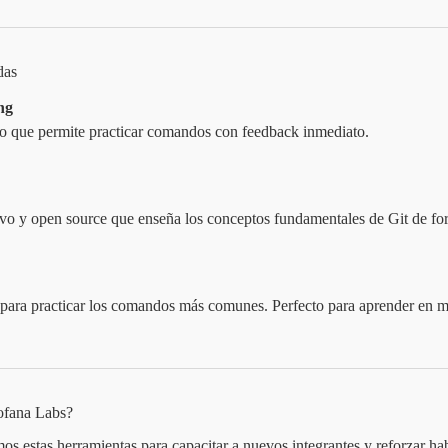
das
ng
to que permite practicar comandos con feedback inmediato.
tivo y open source que enseña los conceptos fundamentales de Git de fo
 para practicar los comandos más comunes. Perfecto para aprender en m
ofana Labs?
s estas herramientas para capacitar a nuevos integrantes y reforzar hab