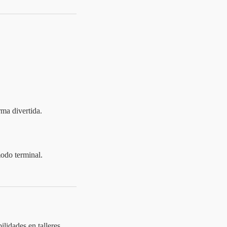
rma divertida.
odo terminal.
ilidades en talleres