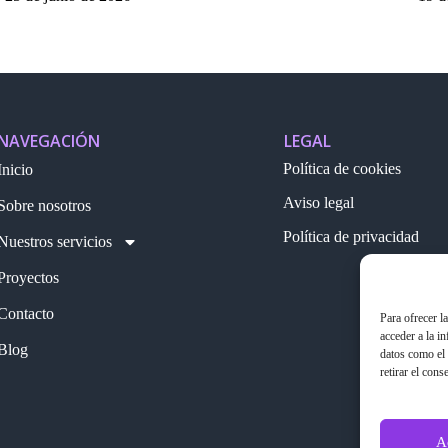
NAVEGACIÓN
LEGAL
Política de cookies
Inicio
Aviso legal
Sobre nosotros
Política de privacidad
Nuestros servicios
Proyectos
Contacto
Para ofrecer l
acceder a la i
Blog
datos como el 
retirar el cons
A