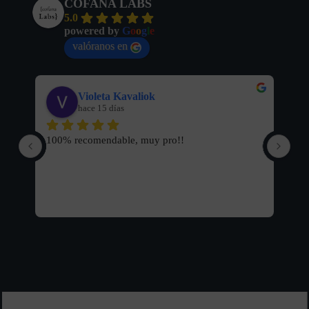
COFANA LABS
5.0
powered by
G
o
o
g
l
e
valóranos en
Violeta Kavaliok
hace 15 días
100% recomendable, muy pro!!
Muy
pro