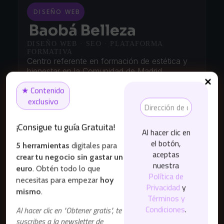
DISEÑO WEB
Baobá Belleza
DISEÑO WEB · SEO · PLATAFORMA
FORMATIVA
Centro referente en formación de estética y
bienestar en la Comunidad de Madrid.
★ Contenido
Buscaban potenciar su presencia digital y
exclusivo
centralizar su oferta formativa. Diseñamos
una plataforma web optimizada para SEO, una
solución de formación online y un servicio de
¡Consigue tu guía Gratuita!
Al hacer clic en
mantenimiento continuo.
el botón,
Más información
5 herramientas
digitales para
aceptas
crear tu negocio sin gastar un
nuestra
euro
. Obtén todo lo que
Política de
necesitas para empezar
hoy
Privacidad
y
mismo
.
Términos y
Condiciones
.
Al hacer clic en "Obtener gratis", te
suscribes a la newsletter de