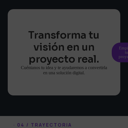
Transforma tu
visión en un
Empi
t
proyecto real.
proy
Cuéntanos tu idea y te ayudaremos a convertirla
en una solución digital.
· 04 / TRAYECTORIA