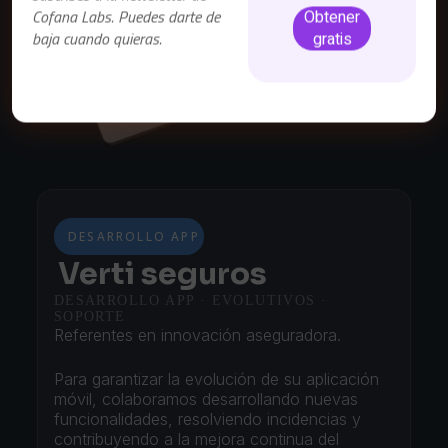
Cofana Labs. Puedes darte de
baja cuando quieras.
DESARROLLO APP
Verti seguros
DESARROLLO APP · EVOLUTIVOS ·
SOPORTE
Referentes en innovación aseguradora.
Para garantizar la evolución de su aplicación
móvil, colaboramos desarrollando nuevas
funcionalidades, resolviendo incidencias y
contribuyendo a la mejora continua del